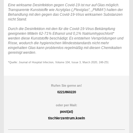
Eine wirksame Desinfektion gegen Covid-19 ist nur auf Glas möglich.
Transparente Kunststoffe wie Acrylglas („Plexiglas“, „PMMA“) halten der
Behandlung mit den gegen das Covid-19-Virus wirksamen Substanzen
nicht Stand.
Durch die Desinfektion mit den für die Covid-19-Virus Bekämpfung
geeigneten Mitteln 62-71% Ethanol und 0,1% Natriumhypochlorit*
werden diese Kunststoffe beschädigt. Es entstehen Versprödungen und
Risse, wodurch die hygienischen Mindeststandards nicht mehr
eingehalten Glas kann problemlos regelmäßig mit diesen Chemikalien
gereinigt werden
.
*Quelle: Journal of Hospital Infection, Volume 104, Issue 3, March 2020, 246-251
Rufen Sie gerne an!
0221/860220
oder per Mail:
post(at)
tischlerzentrum.koeln