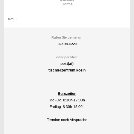
Dorma
u.v.m.
Rufen Sie gerne an!
0221/860220
oder per Mail:
post(at)
tischlerzentrum.koeln
Bürozeiten
Mo.-Do. 8:30h-17:00h
Freitag 8:30h-15:00h
Termine nach Absprache